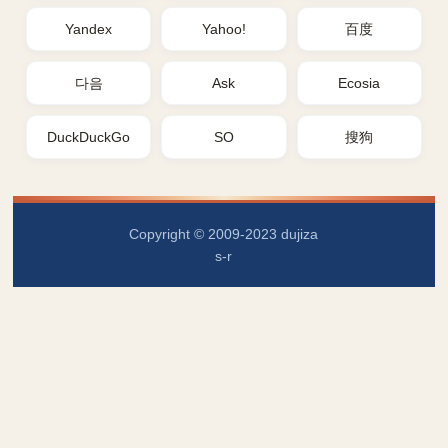
Yandex
Yahoo!
百度
다음
Ask
Ecosia
DuckDuckGo
SO
搜狗
Copyright © 2009-2023 dujiza
s-r