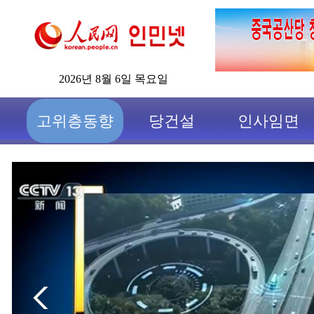
2026년 8월 6일 목요일
고위층동향
당건설
인사임면