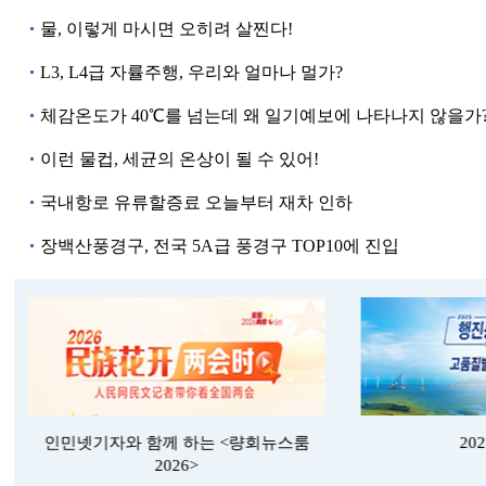
물, 이렇게 마시면 오히려 살찐다!
L3, L4급 자률주행, 우리와 얼마나 멀가?
체감온도가 40℃를 넘는데 왜 일기예보에 나타나지 않을가
이런 물컵, 세균의 온상이 될 수 있어!
국내항로 유류할증료 오늘부터 재차 인하
장백산풍경구, 전국 5A급 풍경구 TOP10에 진입
인민넷기자와 함께 하는 <량회뉴스룸
20
2026>