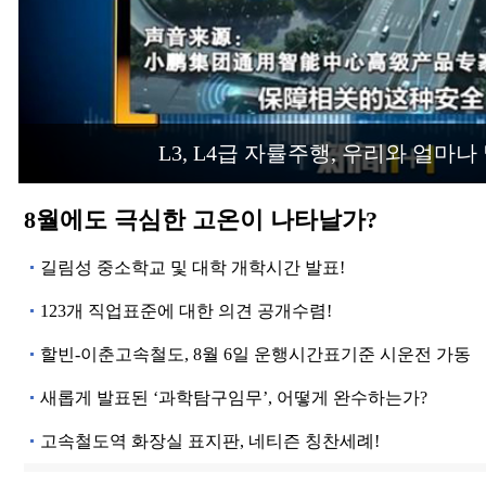
L3, L4급 자률주행, 우리와 얼마나
8월에도 극심한 고온이 나타날가?
길림성 중소학교 및 대학 개학시간 발표!
123개 직업표준에 대한 의견 공개수렴!
할빈-이춘고속철도, 8월 6일 운행시간표기준 시운전 가동
새롭게 발표된 ‘과학탐구임무’, 어떻게 완수하는가?
고속철도역 화장실 표지판, 네티즌 칭찬세례!