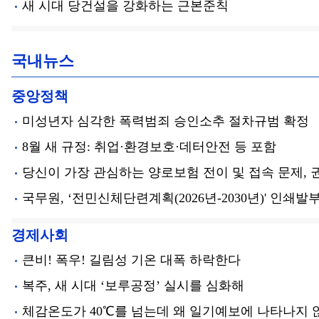
새 시대 당건설을 강화하는 근본준칙
국내뉴스
중앙정책
미성년자 심각한 폭력범죄 승인소추 절차규범 확정
8월 새 규정: 취업·환경보호·데터안전 등 포함
당신이 가장 관심하는 양로보험 전이 및 접속 문제, 
국무원, ‘전민신체단련계획(2026년-2030년)' 인쇄발
경제사회
큰비! 폭우! 길림성 기온 대폭 하락한다
복주, 새 시대 ‘보루공정’ 실시를 심화해
체감온도가 40℃를 넘는데 왜 일기예보에 나타나지 