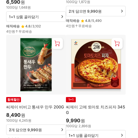
6,590
원
100
G
당
1,872
원
100
G
당
1,648
원
2개 담으면 9,990원
1+1 상품 골라담기
매직배송
4.8
/
5,490
4만원↑무료배송
매직배송
4.8
/
3,102
4만원↑무료배송
함께할인
1+1
씨제이 비비고 통새우 만두 200G
씨제이 고메 토마토 치즈피자 345
G
8,490
원
9,990
원
100
G
당
4,245
원
100
G
당
2,896
원
2개 담으면 9,990원
1+1 상품 골라담기