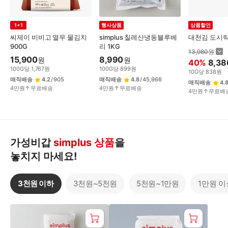
1+1
행사상품
상품할인
씨제이 비비고 열무 물김치
simplus 칠레산냉동블루베
대천김 도시락
900G
리 1KG
13,980
원
15,900
8,990
원
원
40
%
8,38
100
G
당
1,767
원
100
G
당
899
원
10
G
당
838
원
매직배송
4.2
/
905
매직배송
4.8
/
45,966
매직배송
4.
4만원↑무료배송
4만원↑무료배송
4만원↑무료배
가성비갑
simplus 상품
을
놓치지 마세요!
3천원 이하
3천원~5천원
5천원~1만원
1만원 이
3
천
원