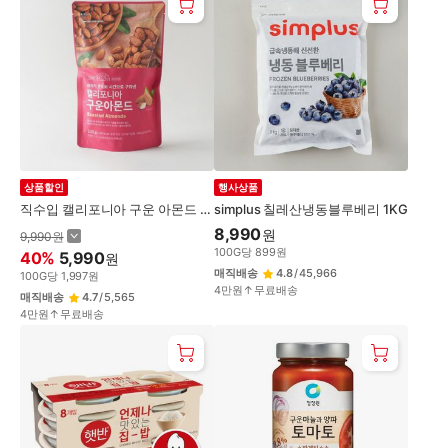
상품할인
행사상품
직수입 캘리포니아 구운 아몬드 3
simplus 칠레산냉동블루베리 1KG
00G(봉)
8,990
원
9,990
원
100
G
당
899
원
40
%
5,990
원
매직배송
4.8
/
45,966
100
G
당
1,997
원
4만원↑무료배송
매직배송
4.7
/
5,565
4만원↑무료배송