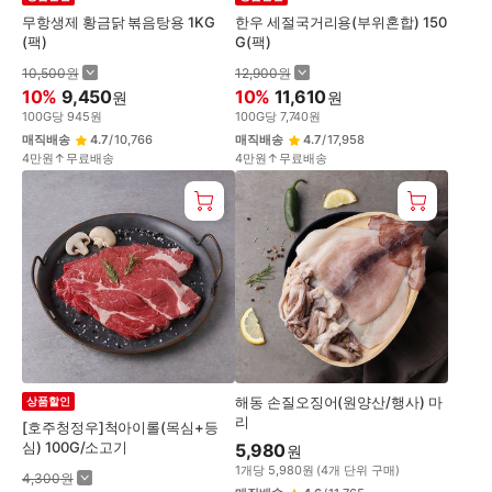
무항생제 황금닭 볶음탕용 1KG
한우 세절국거리용(부위혼합) 150
(팩)
G(팩)
10,500
원
12,900
원
10
%
9,450
10
%
11,610
원
원
100
G
당
945
원
100
G
당
7,740
원
매직배송
4.7
/
10,766
매직배송
4.7
/
17,958
4만원↑무료배송
4만원↑무료배송
해동 손질오징어(원양산/행사) 마
상품할인
리
[호주청정우]척아이롤(목심+등
심) 100G/소고기
5,980
원
1
개
당
5,980
원
(
4
개 단위 구매)
4,300
원