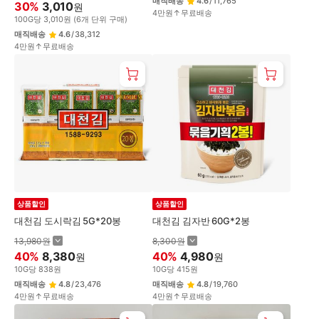
매직배송
4.6
/
11,765
30
%
3,010
원
4만원↑무료배송
100
G
당
3,010
원
(
6
개 단위 구매)
매직배송
4.6
/
38,312
4만원↑무료배송
상품할인
상품할인
대천김 도시락김 5G*20봉
대천김 김자반 60G*2봉
13,980
원
8,300
원
40
%
8,380
40
%
4,980
원
원
10
G
당
838
원
10
G
당
415
원
매직배송
4.8
/
23,476
매직배송
4.8
/
19,760
4만원↑무료배송
4만원↑무료배송