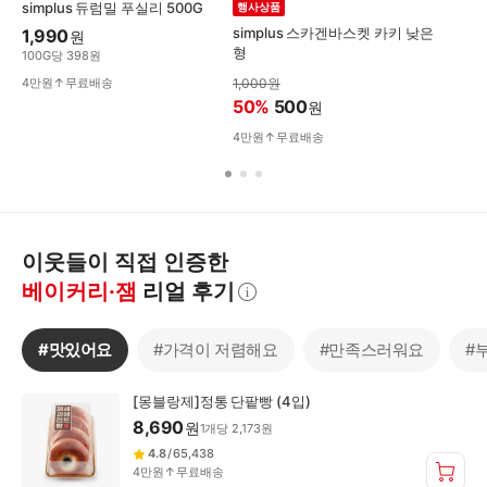
simplus 듀럼밀 푸실리 500G
행사상품
simplus 스카겐바스켓 카키 낮은
1,990
원
형
100
G
당
398
원
4만원↑무료배송
1,000
원
50
%
500
원
4만원↑무료배송
이웃들이 직접 인증한
베이커리·잼
리얼 후기
자
세
히
#
맛있어요
#
가격이 저렴해요
#
만족스러워요
#
보
기
#
[몽블랑제]정통 단팥빵 (4입)
맛
8,690
원
1
개
당
2,173
원
있
4.8
/
65,438
어
4만원↑무료배송