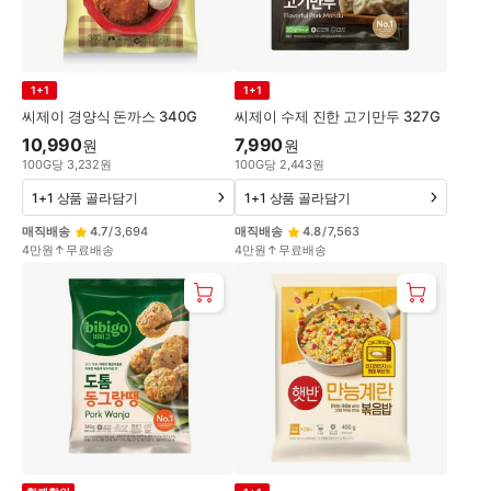
1+1
1+1
씨제이 경양식 돈까스 340G
씨제이 수제 진한 고기만두 327G
10,990
7,990
원
원
100
G
당
3,232
원
100
G
당
2,443
원
1+1 상품 골라담기
1+1 상품 골라담기
매직배송
4.7
/
3,694
매직배송
4.8
/
7,563
4만원↑무료배송
4만원↑무료배송