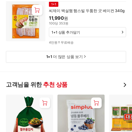
1+1
씨제이 백설햄 햄스빌 두툼한 굿 베이컨 340g
11,990
원
10
G
당
353
원
1+1 상품 추가담기
4만원↑무료배송
1+1
더 많은 상품 보기
고객
님을 위한
추천 상품