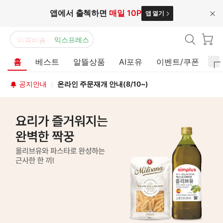
앱에서 출첵하면
매일 10P
앱 열기
닫
기
매직배송
익스프레스
홈
베스트
알뜰상품
AI포유
이벤트/쿠폰
홈
공지안내
온라인 주문재개 안내(8/10~)
플
러
오
스
늘
매
의
직
행
배
사
송
홈