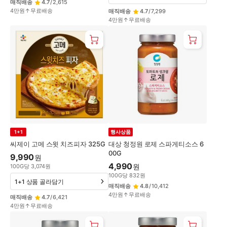
매직배송
4.7
/
2,615
4만원↑무료배송
매직배송
4.7
/
7,299
4만원↑무료배송
1+1
행사상품
씨제이 고메 스윗 치즈피자 325G
대상 청정원 로제 스파게티소스 6
00G
9,990
원
4,990
원
100
G
당
3,074
원
100
G
당
832
원
1+1 상품 골라담기
매직배송
4.8
/
10,412
4만원↑무료배송
매직배송
4.7
/
6,421
4만원↑무료배송