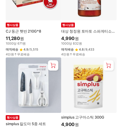
행사상품
행사상품
CJ 둥근 햇반 210G*8
대상 청정원 토마토 스파게티소스
600G
11,280
4,990
원
원
100
G
당
671
원
100
G
당
832
원
매직배송
4.9
/
5,515
매직배송
4.8
/
9,433
4만원↑무료배송
4만원↑무료배송
simplus 고구마스틱 300G
행사상품
simplus 칼도마 5종 세트
4,900
원