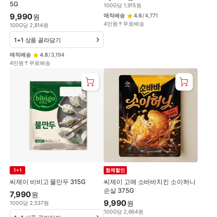
5G
100
G
당
1,915
원
9,990
매직배송
4.6
/
4,771
원
4만원↑무료배송
100
G
당
2,814
원
1+1 상품 골라담기
매직배송
4.8
/
3,194
4만원↑무료배송
1+1
함께할인
씨제이 비비고 물만두 315G
씨제이 고메 소바바치킨 소이허니
순살 375G
7,990
원
9,990
원
100
G
당
2,537
원
100
G
당
2,664
원