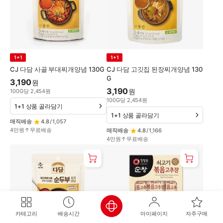
1+1
1+1
CJ 다담 사골 부대찌개양념 130G
CJ 다담 고깃집 된장찌개양념 130
G
3,190
원
3,190
원
100
G
당
2,454
원
100
G
당
2,454
원
1+1 상품 골라담기
1+1 상품 골라담기
매직배송
4.8
/
1,057
4만원↑무료배송
매직배송
4.8
/
1,166
4만원↑무료배송
카테고리
배송시간
마이페이지
자주구매
홈