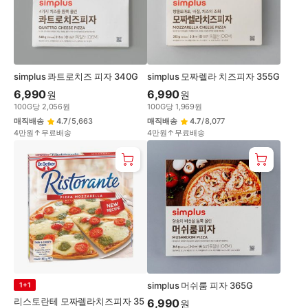
simplus 콰트로치즈 피자 340G
simplus 모짜렐라 치즈피자 355G
6,990
6,990
원
원
100
G
당
2,056
원
100
G
당
1,969
원
매직배송
4.7
/
5,663
매직배송
4.7
/
8,077
4만원↑무료배송
4만원↑무료배송
simplus 머쉬룸 피자 365G
1+1
리스토란테 모짜렐라치즈피자 35
6,990
원