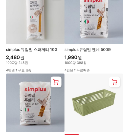
이
하
simplus 듀럼밀 스파게티 1KG
simplus 듀럼밀 펜네 500G
2,480
1,990
원
원
100
G
당
248
원
100
G
당
398
원
4만원↑무료배송
4만원↑무료배송