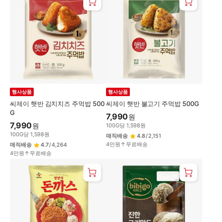
행사상품
행사상품
씨제이 햇반 김치치즈 주먹밥 500
씨제이 햇반 불고기 주먹밥 500G
G
7,990
원
7,990
원
100
G
당
1,598
원
100
G
당
1,598
원
매직배송
4.8
/
2,151
4만원↑무료배송
매직배송
4.7
/
4,264
4만원↑무료배송