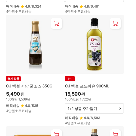
매직배송
4.9
/
8,324
매직배송
4.8
/
6,481
4만원↑무료배송
4만원↑무료배송
행사상품
1+1
CJ 백설 저당 굴소스 350G
CJ 백설 포도씨유 900ML
5,490
15,500
원
원
100
G
당
1,569
원
100
ML
당
1,722
원
매직배송
4.8
/
535
1+1 상품 추가담기
4만원↑무료배송
매직배송
4.8
/
8,593
4만원↑무료배송