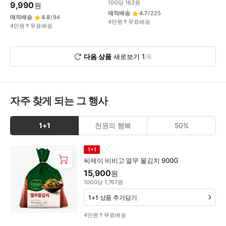
10
G
당
163
원
9,990
원
매직배송
4.7
/
225
매직배송
4.8
/
94
4만원↑무료배송
4만원↑무료배송
다음 상품
새로보기
1
/
6
자주 찾게 되는 그 행사
1+1
천원의 행복
50%
1+1
1+1
씨제이 비비고 열무 물김치 900G
15,900
원
100
G
당
1,767
원
1+1 상품 추가담기
4만원↑무료배송