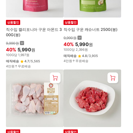
상품할인
상품할인
직수입 캘리포니아 구운 아몬드 3
직수입 구운 캐슈너트 250G(봉)
00G(봉)
9,990
원
9,990
원
40
%
5,990
원
40
%
5,990
원
100
G
당
2,396
원
100
G
당
1,997
원
매직배송
4.8
/
3,905
4만원↑무료배송
매직배송
4.7
/
5,565
4만원↑무료배송
상품할인
상품할인