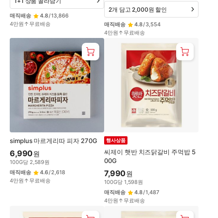
1+1 상품 골라담기
2개 담고 2,000원 할인
매직배송
4.8
/
13,866
4만원↑무료배송
매직배송
4.8
/
3,554
4만원↑무료배송
simplus 마르게리따 피자 270G
행사상품
씨제이 햇반 치즈닭갈비 주먹밥 5
6,990
원
00G
100
G
당
2,589
원
7,990
매직배송
4.6
/
2,618
원
4만원↑무료배송
100
G
당
1,598
원
매직배송
4.8
/
1,487
4만원↑무료배송