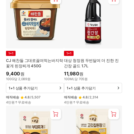
1+1
1+1
CJ 해찬들 그대로끓여먹는바지락
대상 청정원 두번달여 더 진한 진
꽃게 된장찌개 450G
간장 골드 1.7L
9,400
11,980
원
원
100
G
당
2,089
원
100
ML
당
705
원
1+1 상품 추가담기
1+1 상품 추가담기
매직배송
4.8
/
5,507
매직배송
4.8
/
2,314
4만원↑무료배송
4만원↑무료배송