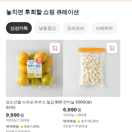
놓치면 후회할 쇼핑 큐레이션
신선가득
냉동창고
요리조리
샤워하자
신
선
가
득
당도선별 서귀포 하우스 밀감 800
깐마늘 500G(봉)
G(팩)
6,990
원
9,990
원
100
G
당
1,398
원
100
G
당
1,249
원
매직배송
4.7
/
35,913
4만원↑무료배송
매직배송
4.6
/
1,665
4만원↑무료배송