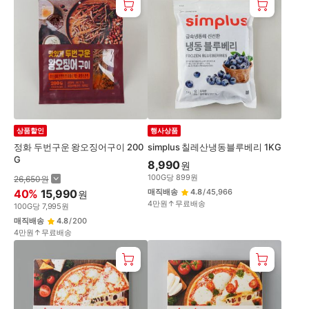
상품할인
행사상품
정화 두번구운 왕오징어구이 200
simplus 칠레산냉동블루베리 1KG
G
8,990
원
100
G
당
899
원
26,650
원
40
%
15,990
매직배송
4.8
/
45,966
원
4만원↑무료배송
100
G
당
7,995
원
매직배송
4.8
/
200
4만원↑무료배송