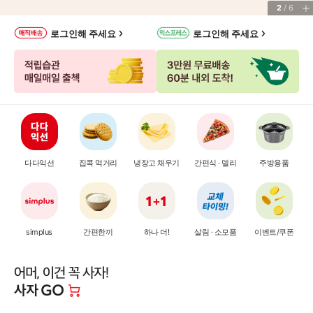
3
/
6
나
로그인해 주세요
로그인해 주세요
의
매
장
정
보
서
비
스
바
다다익선
집콕 먹거리
냉장고 채우기
간편식 · 델리
주방용품
로
가
기
simplus
간편한끼
하나 더!
살림 · 소모품
이벤트/쿠폰
어
머,
이
건
꼭