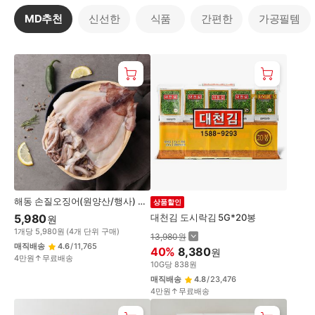
사
MD추천
신선한
식품
간편한
가공필템
자!
사
MD
자
추
GO
천
해동 손질오징어(원양산/행사) 마
상품할인
리
5,980
대천김 도시락김 5G*20봉
원
1
개
당
5,980
원
(
4
개 단위 구매)
13,980
원
매직배송
4.6
/
11,765
40
%
8,380
원
4만원↑무료배송
10
G
당
838
원
매직배송
4.8
/
23,476
4만원↑무료배송