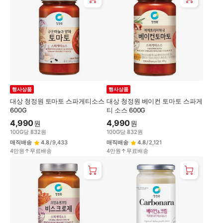
행사상품
행사상품
대상 청정원 토마토 스파게티소스
대상 청정원 베이컨 토마토 스파게
600G
티 소스 600G
4,990
4,990
원
원
100
G
당
832
원
100
G
당
832
원
매직배송
4.8
/
9,433
매직배송
4.8
/
2,121
4만원↑무료배송
4만원↑무료배송