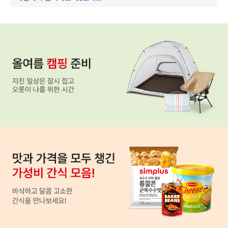
이
번
주
주
목
할
만
한
테
마