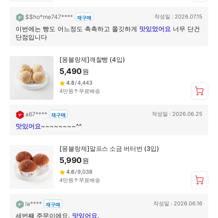
요
$$ho*me747****
작성일 :
2026.07.15
재구매
이번에는 빵도 어느정도 촉촉하고 쫄깃하게
맛있었어요
너무 단건
단점입니다
[몽블랑제]깨찰빵 (4입)
5,490
원
4.8
/
4,443
4만원↑무료배송
a67****
작성일 :
2026.06.25
재구매
맛있어요
~~~~~~~~^^
[몽블랑제]알프스 소금 버터번 (3입)
5,990
원
4.6
/
9,038
4만원↑무료배송
la****
작성일 :
2026.06.16
재구매
세번째 주문이에요.
맛있어요
.