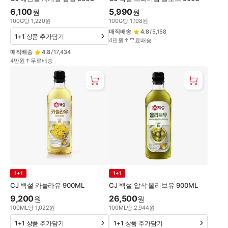
6,100
5,990
원
원
100
G
당
1,220
원
100
G
당
1,198
원
매직배송
4.8
/
5,158
1+1 상품 추가담기
4만원↑무료배송
매직배송
4.8
/
17,434
4만원↑무료배송
1+1
1+1
CJ 백설 카놀라유 900ML
CJ 백설 압착 올리브유 900ML
9,200
26,500
원
원
100
ML
당
1,022
원
100
ML
당
2,944
원
1+1 상품 추가담기
1+1 상품 추가담기