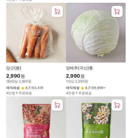
당근(봉)
양배추(국산)통
2,990
2,990
원
원
1
BAG
당
2,990
원
1
개
당
2,990
원
매직배송
4.7
/
63,419
매직배송
4.7
/
99,999+
4만원↑무료배송
4만원↑무료배송