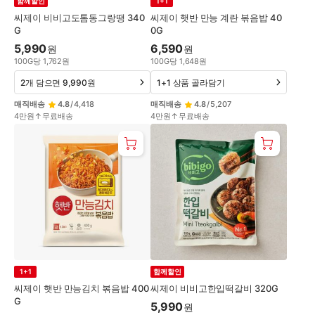
함께할인
1+1
씨제이 비비고도톰동그랑땡 340
씨제이 햇반 만능 계란 볶음밥 40
G
0G
5,990
6,590
원
원
100
G
당
1,762
원
100
G
당
1,648
원
2개 담으면 9,990원
1+1 상품 골라담기
매직배송
4.8
/
4,418
매직배송
4.8
/
5,207
4만원↑무료배송
4만원↑무료배송
1+1
함께할인
씨제이 햇반 만능김치 볶음밥 400
씨제이 비비고한입떡갈비 320G
G
5,990
원