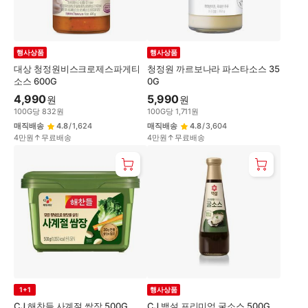
행사상품
행사상품
대상 청정원비스크로제스파게티
청정원 까르보나라 파스타소스 35
소스 600G
0G
4,990
5,990
원
원
100
G
당
832
원
100
G
당
1,711
원
매직배송
4.8
/
1,624
매직배송
4.8
/
3,604
4만원↑무료배송
4만원↑무료배송
1+1
행사상품
CJ 해찬들 사계절 쌈장 500G
CJ 백설 프리미엄 굴소스 500G