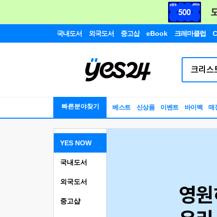
국내도서
외국도서
중고샵
eBook
크레마클럽
C
빠른분야찾기
베스트
신상품
이벤트
바이백
매
YES NOW
국내도서
외국도서
중고샵