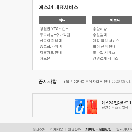
예스24 대표서비스
싸다
빠르다
영원한 YES포인트
총알배송
무료배송+추가적립
총알검색
신규회원 혜택
매장 픽업 서비스
중고샵/바이백
알림 신청 안내
제휴카드 안내
모바일 서비스
애드온
간편결제 서비스
공지사항
8월 신용카드 무이자할부 안내
2026-08-01
회사소개
인재채용
이용약관
개인정보처리방침
청소년보