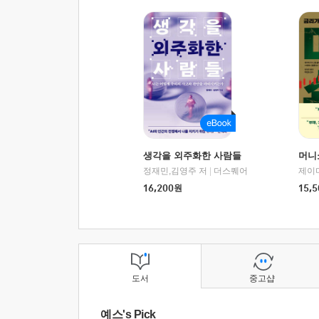
생각을 외주화한 사람들
머니
정재민,김영주 저
|
더스퀘어
16,200
원
15,5
도서
중고샵
예스's Pick