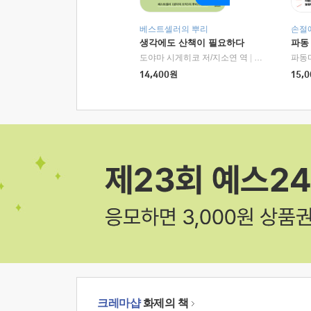
베스트셀러의 뿌리
손절
생각에도 산책이 필요하다
파동
도야마 시게히코 저/지소연 역
|
알에이치코리아(
파동
14,400
원
15,0
크레마샵
화제의 책