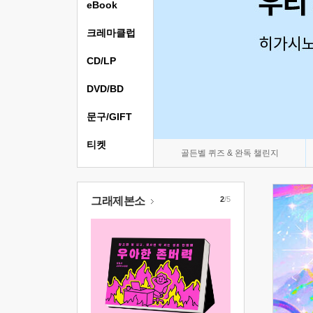
eBook
크레마클럽
CD/LP
DVD/BD
문구/GIFT
티켓
골든벨 퀴즈 & 완독 챌린지
그래제본소
2
/5