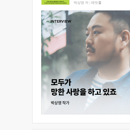
박상영 저
|
래빗홀