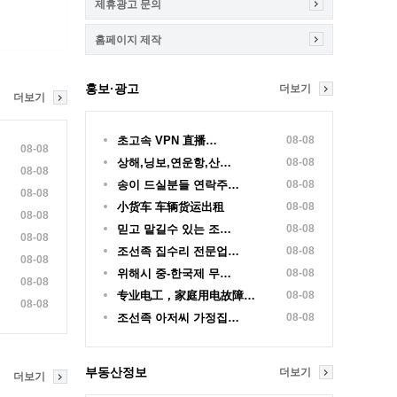
제휴광고 문의
홈페이지 제작
홍보·광고
더보기
더보기
초고속 VPN 直播…
08-08
08-08
상해,닝보,연운항,산…
08-08
08-08
송이 드실분들 연락주…
08-08
08-08
小货车 车辆货运出租
08-08
08-08
믿고 맡길수 있는 조…
08-08
08-08
조선족 집수리 전문업…
08-08
08-08
위해시 중-한국제 무…
08-08
08-08
专业电工，家庭用电故障…
08-08
08-08
조선족 아저씨 가정집…
08-08
부동산정보
더보기
더보기