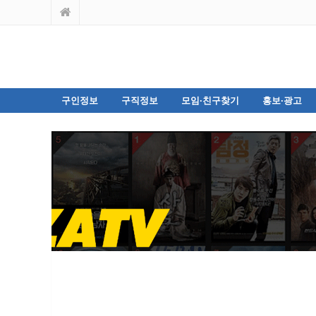
구인정보
구직정보
모임·친구찾기
홍보·광고