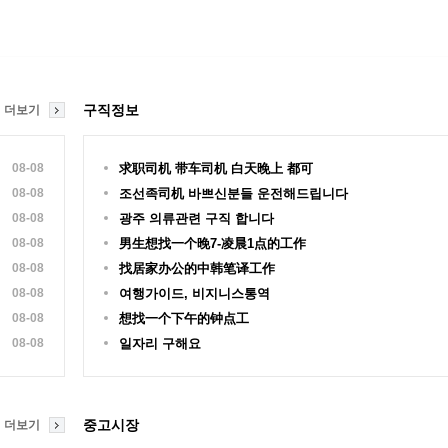
구직정보
더보기
08-08
求职司机 带车司机 白天晚上 都可
08-08
조선족司机 바쁘신분들 운전해드립니다
08-08
광주 의류관련 구직 합니다
08-08
男生想找一个晚7-凌晨1点的工作
08-08
找居家办公的中韩笔译工作
08-08
여행가이드, 비지니스통역
08-08
想找一个下午的钟点工
08-08
일자리 구해요
중고시장
더보기