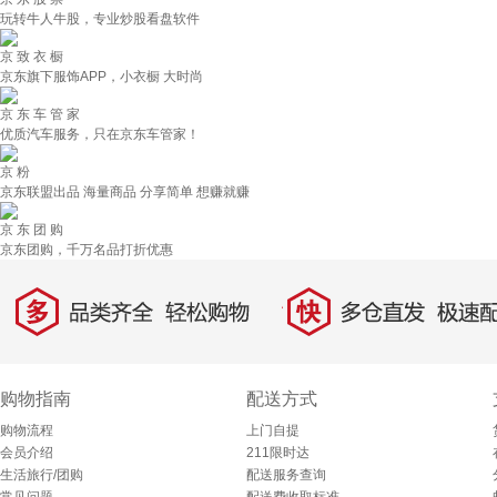
玩转牛人牛股，专业炒股看盘软件
京 致 衣 橱
京东旗下服饰APP，小衣橱 大时尚
京 东 车 管 家
优质汽车服务，只在京东车管家！
京 粉
京东联盟出品 海量商品 分享简单 想赚就赚
京 东 团 购
京东团购，千万名品打折优惠
多
快
品类齐全，轻松购物
多仓直发，极速配
购物指南
配送方式
购物流程
上门自提
会员介绍
211限时达
生活旅行/团购
配送服务查询